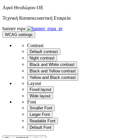
Αφοί Θεοδώρου OE
Τεχνική Κατασκευαστική Εταιρεία
banner
espa
WCAG settings
Contrast
Default contrast
Night contrast
Black and White contrast
Black and Yellow contrast
Yellow and Black contrast
Layout
Fixed layout
Wide layout
Font
Smaller Font
Larger Font
Readable Font
Default Font