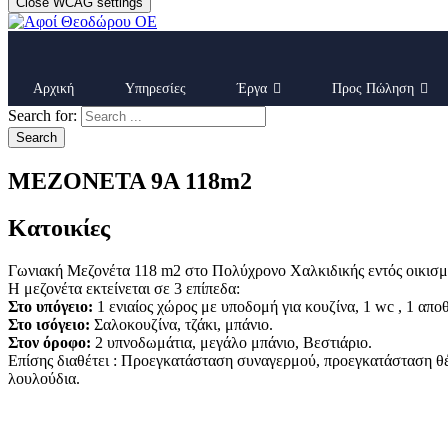
Close WCAG settings
Αρχική
Υπηρεσίες
Έργα
Προς Πώληση
Search for:
Search
ΜΕΖΟΝΕΤΑ 9Α 118m2
Κατοικίες
Γωνιακή Μεζονέτα 118 m2 στο Πολύχρονο Χαλκιδικής εντός οικισμο
Η μεζονέτα εκτείνεται σε 3 επίπεδα:
Στο υπόγειο:
1 ενιαίος χώρος με υποδομή για κουζίνα, 1 wc , 1 απο
Στο ισόγειο:
Σαλοκουζίνα, τζάκι, μπάνιο.
Στον όροφο:
2 υπνοδωμάτια, μεγάλο μπάνιο, Βεστιάριο.
Επίσης διαθέτει : Προεγκατάσταση συναγερμού, προεγκατάσταση θέ
λουλούδια.