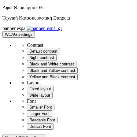
Αφοί Θεοδώρου OE
Τεχνική Κατασκευαστική Εταιρεία
banner
espa
WCAG settings
Contrast
Default contrast
Night contrast
Black and White contrast
Black and Yellow contrast
Yellow and Black contrast
Layout
Fixed layout
Wide layout
Font
Smaller Font
Larger Font
Readable Font
Default Font