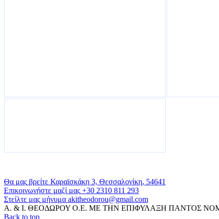
Θα
μας
βρείτε
Καραϊσκάκη 3, Θεσσαλονίκη, 54641
Επικοινωνήστε
μαζί
μας
+30 2310 811 293
Στείλτε
μας
μήνυμα
akitheodorou@gmail.com
Α. & Ι. ΘΕΟΔΩΡΟΥ Ο.Ε. ΜΕ ΤΗΝ ΕΠΙΦΥΛΑΞΗ ΠΑΝΤΟΣ ΝΟ
Back to top