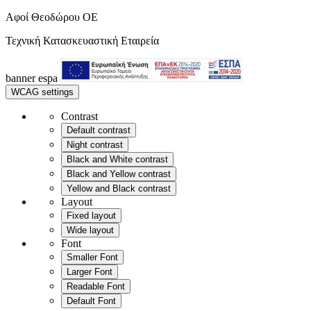
Αφοί Θεοδώρου OE
Τεχνική Κατασκευαστική Εταιρεία
banner
espa
WCAG settings
Contrast
Default contrast
Night contrast
Black and White contrast
Black and Yellow contrast
Yellow and Black contrast
Layout
Fixed layout
Wide layout
Font
Smaller Font
Larger Font
Readable Font
Default Font