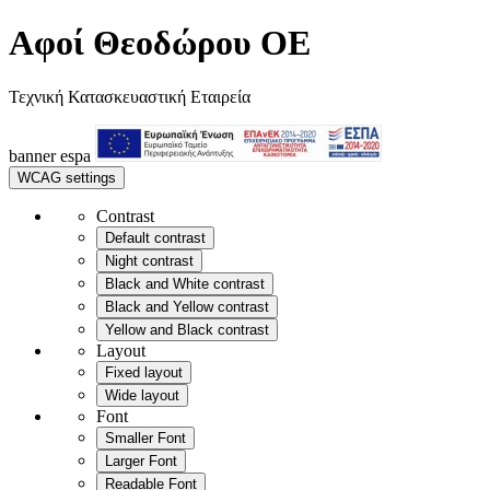
Αφοί Θεοδώρου OE
Τεχνική Κατασκευαστική Εταιρεία
banner
espa
WCAG settings
Contrast
Default contrast
Night contrast
Black and White contrast
Black and Yellow contrast
Yellow and Black contrast
Layout
Fixed layout
Wide layout
Font
Smaller Font
Larger Font
Readable Font