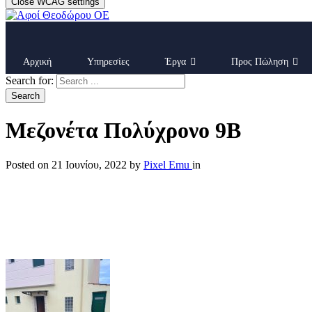
Close WCAG settings
Αρχική
Υπηρεσίες
Έργα
Προς Πώληση
Search for:
Search
Μεζονέτα Πολύχρονο 9Β
Posted on
21 Ιουνίου, 2022
by
Pixel Emu
in