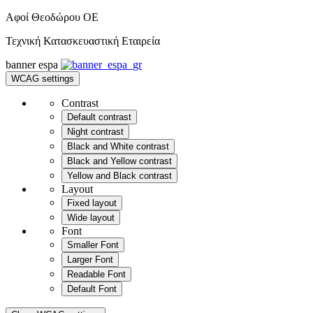
Αφοί Θεοδώρου OE
Τεχνική Κατασκευαστική Εταιρεία
banner
espa
WCAG settings
Contrast
Default contrast
Night contrast
Black and White contrast
Black and Yellow contrast
Yellow and Black contrast
Layout
Fixed layout
Wide layout
Font
Smaller Font
Larger Font
Readable Font
Default Font