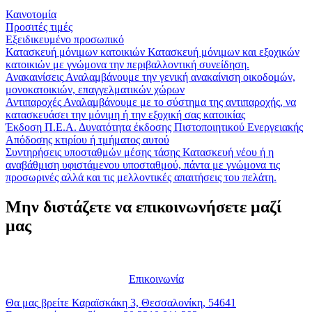
Καινοτομία
Προσιτές τιμές
Εξειδικευμένο προσωπικό
Κατασκευή
μόνιμων
κατοικιών
Κατασκευή μόνιμων και εξοχικών
κατοικιών με γνώμονα την περιβαλλοντική συνείδηση.
Ανακαινίσεις
Αναλαμβάνουμε την γενική ανακαίνιση οικοδομών,
μονοκατοικιών, επαγγελματικών χώρων
Αντιπαροχές
Αναλαμβάνουμε με το σύστημα της αντιπαροχής, να
κατασκευάσει την μόνιμη ή την εξοχική σας κατοικίας
Έκδοση
Π.Ε.Α.
Δυνατότητα έκδοσης Πιστοποιητικού Ενεργειακής
Απόδοσης κτιρίου ή τμήματος αυτού
Συντηρήσεις
υποσταθμών
μέσης
τάσης
Κατασκευή νέου ή η
αναβάθμιση υφιστάμενου υποσταθμού, πάντα με γνώμονα τις
προσωρινές αλλά και τις μελλοντικές απαιτήσεις του πελάτη.
Μην διστάζετε να επικοινωνήσετε μαζί
μας
Επικοινωνία
Θα
μας
βρείτε
Καραϊσκάκη 3, Θεσσαλονίκη, 54641